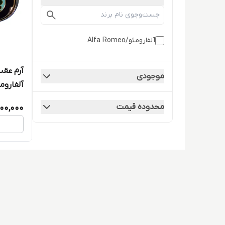
آلفارومئو/Alfa Romeo
آرم عقب
موجودی
آلفاروم
محدوده قیمت
00,000