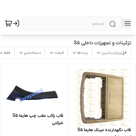
تزئینات و تجهیزات داخلی S5
پربازدیدترین
برندها
قیمت
دسته‌بندی
فقط م
قاب رکاب عقب چپ هایما S5
شرکتی
قاب نگهدارنده عینک هایما S5