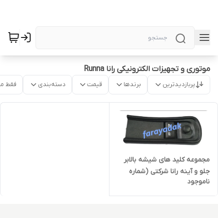
موتوری و تجهیزات الکترونیکی رانا Runna
پربازدیدترین
برندها
قیمت
دسته‌بندی
فقط م
مجموعه کلید های شیشه بالابر
جلو و آینه رانا شرکتی (شماره
ناموجود
فنی:0941411501)