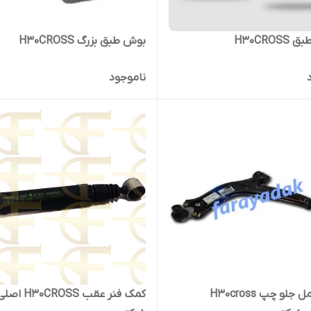
H30CRO
بوش طبق بزرگ H30CROSS
ناموجود
طبق کامل جلو چپ H30cross
کمک فنر عقب H30CROSS اص