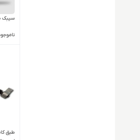
سیبک طبق SS
ناموجود