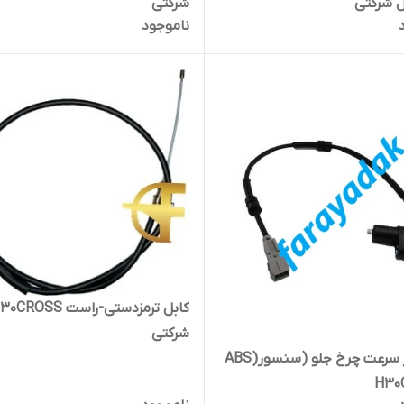
ل شرکتی
شرکتی
ناموجود
کابل ترمزدستی-راست CROSS
شرکتی
سنسور سرعت چرخ جلو (سنسورABS)
H30