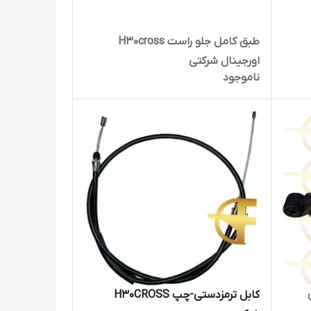
طبق کامل جلو راست H30cross
اورجینال شرکتی
ناموجود
لی
کابل ترمزدستی-چپ H30CROSS