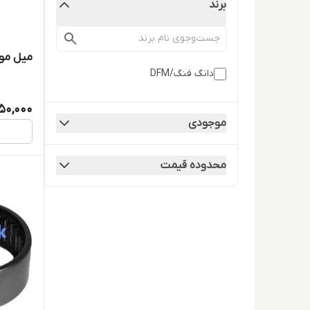
برند
میل موجگیر 
دانگ فنگ/DFM
50,000
موجودی
محدوده قیمت