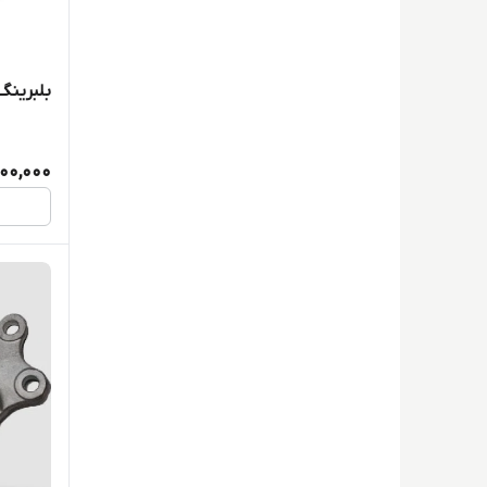
بلبرینگ ژام
00,000