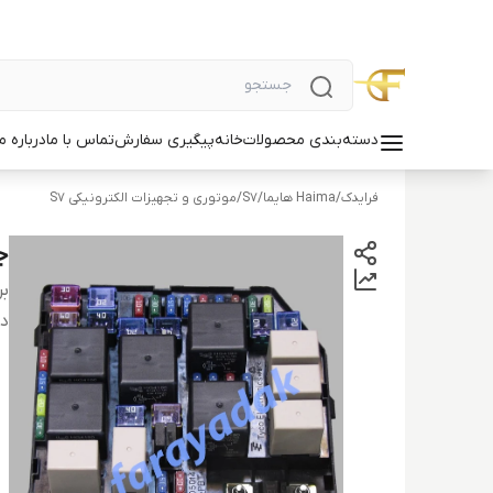
دسته‌بندی محصولات
خانه
پیگیری سفارش
تماس با ما
درباره ما
فرایدک
/
Haima هایما
/
S7
/
موتوری و تجهیزات الکترونیکی S7
جع
بر
دس