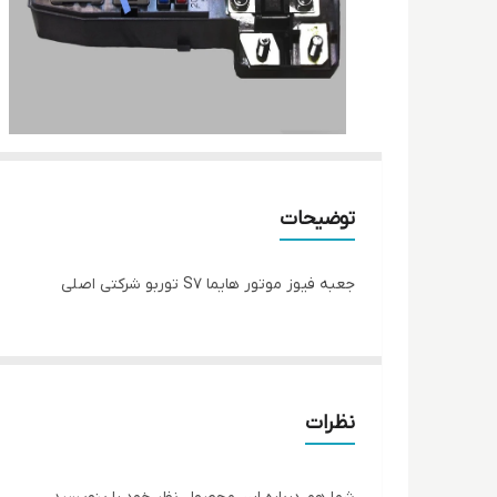
توضیحات
جعبه فیوز موتور هایما S7 توربو شرکتی اصلی
نظرات