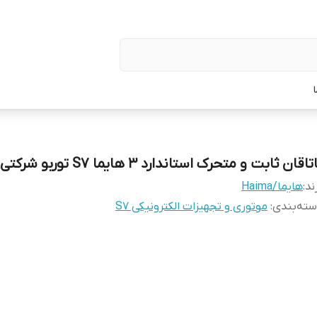
تاقان ثابت و متحرک استاندارد 3 هایما S7 توربو شرکتی
ند:
هایما/Haima
ته‌بندی
:
موتوری و تجهیزات الکترونیکی S7