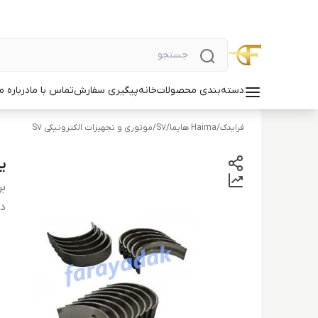
دسته‌بندی محصولات
خانه
پیگیری سفارش
تماس با ما
درباره ما
فرایدک
/
Haima هایما
/
S7
/
موتوری و تجهیزات الکترونیکی S7
یا
بر
دس