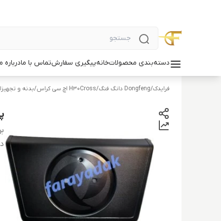
دسته‌بندی محصولات
خانه
پیگیری سفارش
تماس با ما
درباره ما
فرایدک
/
Dongfeng دانگ فنگ
/
H30Cross اچ سی کراس
/
بدنه و تجهیزات 
پا
بر
دس