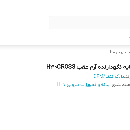
بیرونی H30
یه نگهدارنده آرم عقب H30CROSS
ند:
دانگ فنگ/DFM
ته‌بندی
:
بدنه و تجهیزات بیرونی H30