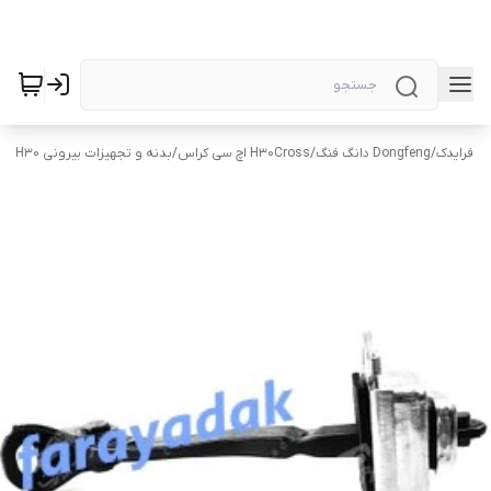
فرایدک
/
Dongfeng دانگ فنگ
/
H30Cross اچ سی کراس
/
بدنه و تجهیزات بیرونی H30