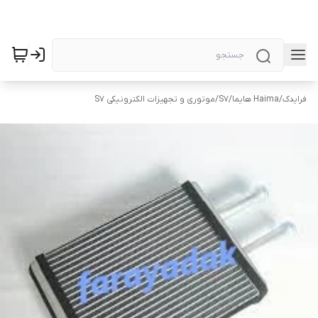
فرایدک
/
Haima هایما
/
S7
/
موتوری و تجهیزات الکترونیکی S7