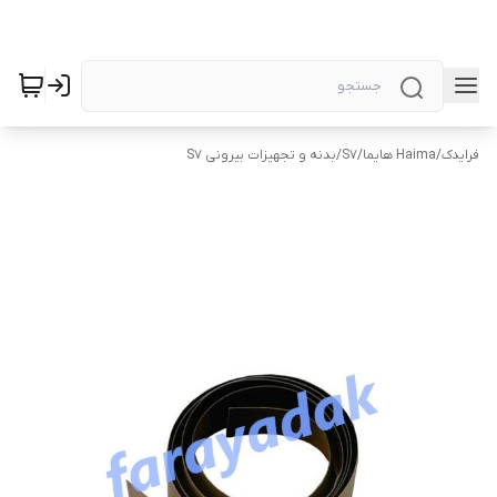
فرایدک
/
Haima هایما
/
S7
/
بدنه و تجهیزات بیرونی S7