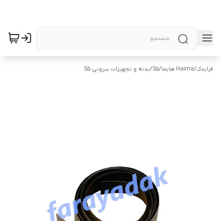
فرایدک
/
Haima هایما
/
S5
/
بدنه و تجهیزات بیرونی S5