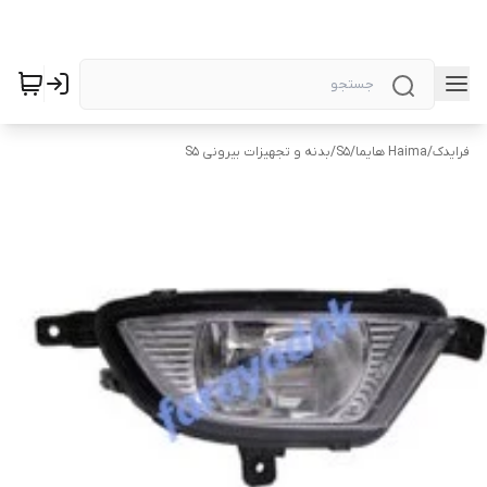
فرایدک
/
Haima هایما
/
S5
/
بدنه و تجهیزات بیرونی S5