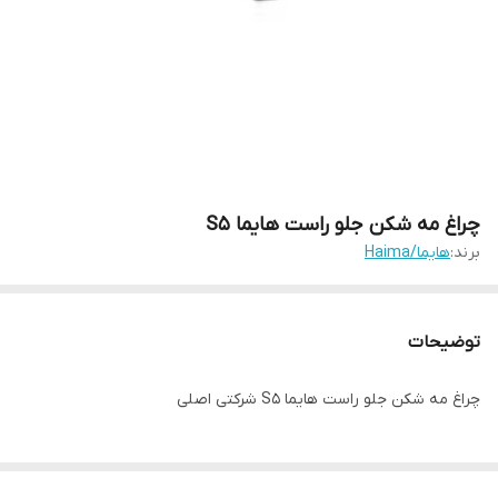
چراغ مه شکن جلو راست هایما S5
برند:
هایما/Haima
توضیحات
چراغ مه شكن جلو راست هایما S5 شرکتی اصلی