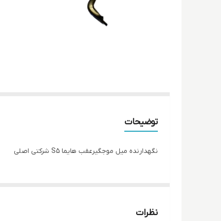
توضیحات
نگهدارنده میل موجگیرعقب هایما S5 شرکتی اصلی
نظرات