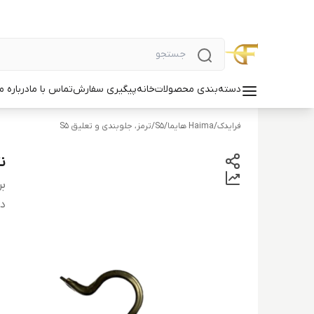
دسته‌بندی محصولات
خانه
پیگیری سفارش
تماس با ما
درباره ما
فرایدک
/
Haima هایما
/
S5
/
ترمز، جلوبندی و تعلیق S5
نگ
بر
دس