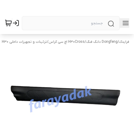
فرایدک
/
Dongfeng دانگ فنگ
/
H30Cross اچ سی کراس
/
تزئینات و تجهیزات داخلی H30