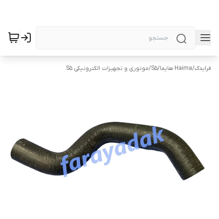
فرایدک
/
Haima هایما
/
S5
/
موتوری و تجهیزات الکترونیکی S5