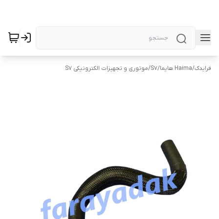
فرایدک
/
Haima هایما
/
S7
/
موتوری و تجهیزات الکترونیکی S7