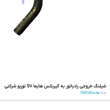
شیلنگ خروجی رادیاتور به گیربکس هایما S7 توربو شرکتی
برند:
هایما/Haima