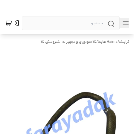
فرایدک
/
Haima هایما
/
S5
/
موتوری و تجهیزات الکترونیکی S5