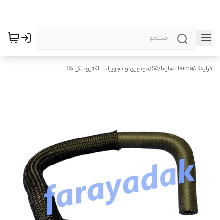
فرایدک
/
Haima هایما
/
S5
/
موتوری و تجهیزات الکترونیکی S5