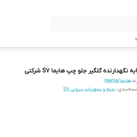
یه نگهدارنده گلگیر جلو چپ هایما S7 شرکتی
ند:
هایما/Haima
ته‌بندی
:
بدنه و تجهیزات بیرونی S7