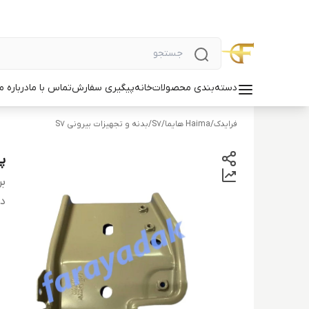
دسته‌بندی محصولات
خانه
پیگیری سفارش
تماس با ما
درباره ما
فرایدک
/
Haima هایما
/
S7
/
بدنه و تجهیزات بیرونی S7
پا
بر
دس