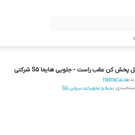
 پخش کن عقب راست - جلویی هایما S5 شرکتی
ند:
هایما/Haima
ته‌بندی
:
بدنه و تجهیزات بیرونی S5