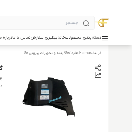
دسته‌بندی محصولات
خانه
پیگیری سفارش
تماس با ما
درباره ما
فرایدک
/
Haima هایما
/
S5
/
بدنه و تجهیزات بیرونی S5
گل
بر
دس