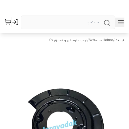
فرایدک
/
Haima هایما
/
S7
/
ترمز، جلوبندی و تعلیق S7