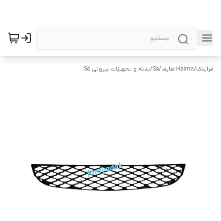
فرایدک
/
Haima هایما
/
S5
/
بدنه و تجهیزات بیرونی S5