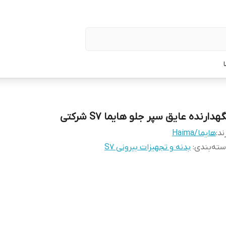
هدارنده عایق سپر جلو هایما S7 شرکتی
ند:
هایما/Haima
ته‌بندی
:
بدنه و تجهیزات بیرونی S7