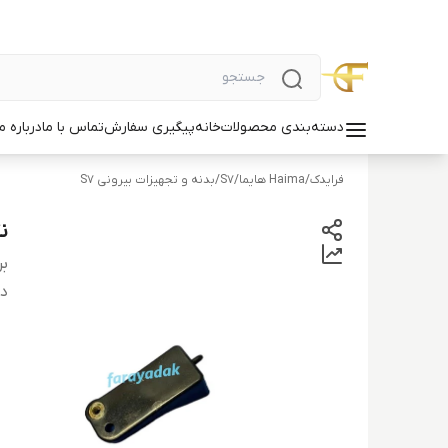
دسته‌بندی محصولات
خانه
پیگیری سفارش
تماس با ما
درباره ما
فرایدک
/
Haima هایما
/
S7
/
بدنه و تجهیزات بیرونی S7
نگ
بر
دس