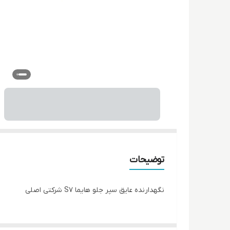
توضیحات
نگهدارنده عایق سپر جلو هایما S7 شرکتی اصلی