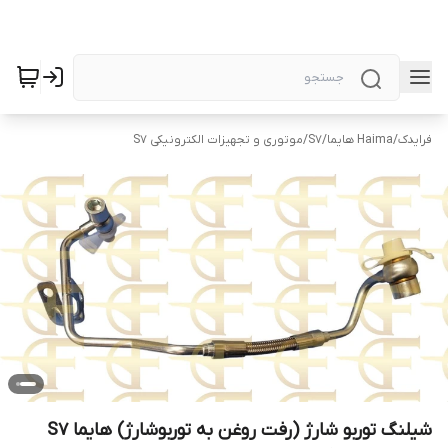
فرایدک
/
Haima هایما
/
S7
/
موتوری و تجهیزات الکترونیکی S7
شیلنگ توربو شارژ (رفت روغن به توربوشارژ) هایما S7