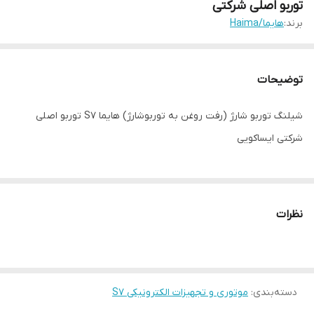
توربو اصلی شرکتی
برند:
هایما/Haima
توضیحات
شیلنگ توربو شارژ (رفت روغن به توربوشارژ) هایما S7 توربو اصلی
شرکتی ایساکویی
نظرات
دسته‌بندی
:
موتوری و تجهیزات الکترونیکی S7