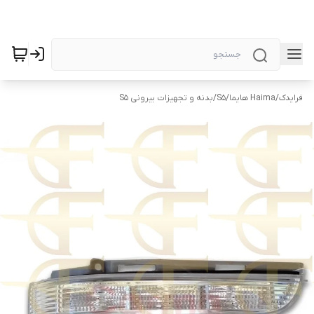
فرایدک
/
Haima هایما
/
S5
/
بدنه و تجهیزات بیرونی S5