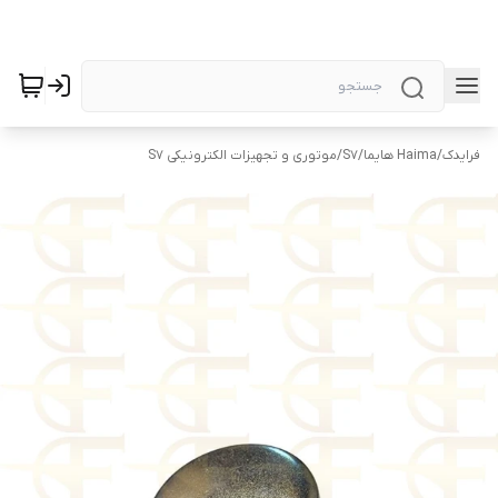
فرایدک
/
Haima هایما
/
S7
/
موتوری و تجهیزات الکترونیکی S7