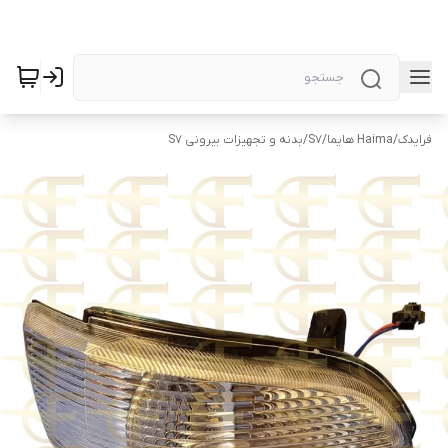
فرایدک
/
Haima هایما
/
S7
/
بدنه و تجهیزات بیرونی S7