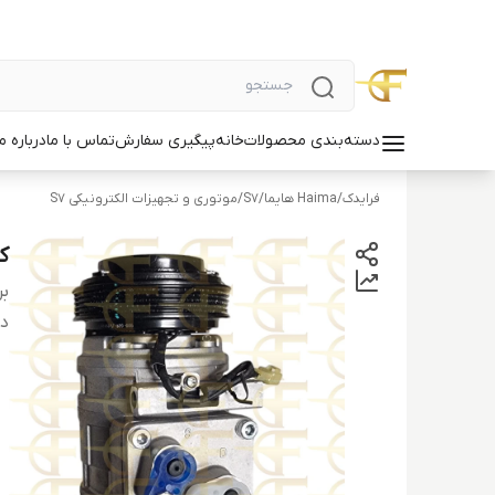
دسته‌بندی محصولات
خانه
پیگیری سفارش
تماس با ما
درباره ما
فرایدک
/
Haima هایما
/
S7
/
موتوری و تجهیزات الکترونیکی S7
کم
بر
دس