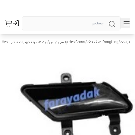
فرایدک
/
Dongfeng دانگ فنگ
/
H30Cross اچ سی کراس
/
تزئینات و تجهیزات داخلی H30