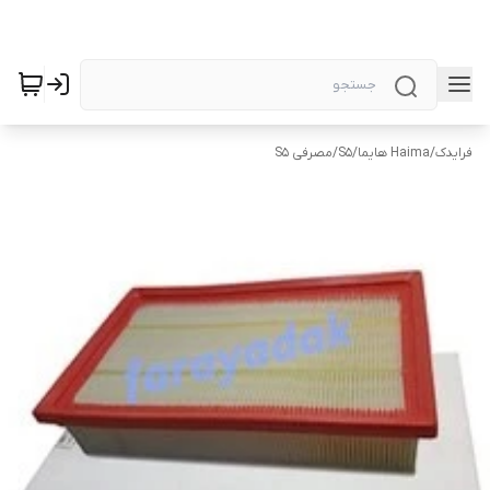
فرایدک
/
Haima هایما
/
S5
/
مصرفی S5