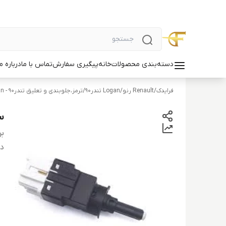
دسته‌بندی محصولات
خانه
پیگیری سفارش
تماس با ما
درباره ما
فرایدک
/
Renault رنو
/
Logan تندر90
/
ترمز،جلوبندی و تعلیق تندر90 - Logan
سو
بر
دس