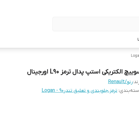
ییچ الکتریکی استپ پدال ترمز L90 اورجینال
ند:
رنو/Renault
ته‌بندی
:
ترمز،جلوبندی و تعلیق تندر90 - Logan