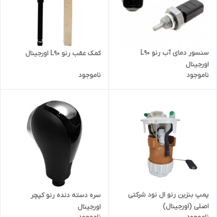
سنسور دمای آب رنو L90
کمک عقب رنو L90 اورجینال
اورجینال
ناموجود
ناموجود
پمپ بنزین رنو ال نود شرکتی
سره دسته دنده رنو کپچر
اصلی (اورجینال)
اورجینال