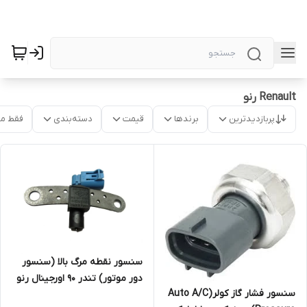
Renault رنو
پربازدیدترین
برندها
قیمت
دسته‌بندی
فقط م
سنسور نقطه مرگ بالا (سنسور
دور موتور) تندر 90 اورجینال رنو
سنسور فشار گاز کولر(Auto A/C
با لیبل ایساکو