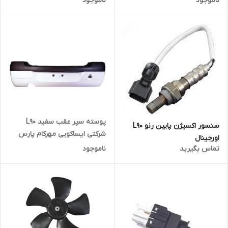
ناموجود
ناموجود
پوسته سپر عقب سفید L90
سنسور اکسیژن پایین رنو L90
شرکتی ایساکویی مهرکام پارس
اورجینال
تماس بگیرید
ناموجود