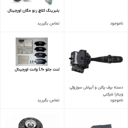
بلبرینگ کلاچ رنو مگان اورجینال
ناموجود
تماس بگیرید
لنت جلو L90 وانت اورجینال
دسته برف پاکن و آبپاش سوزوکی
ویتارا شرکتی
ناموجود
تماس بگیرید