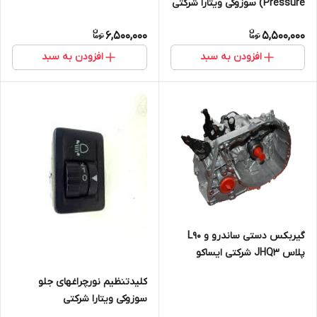
Pressure) سوزوکی ویتارا شرکتی
6,500,000
5,500,000
افزودن به سبد
افزودن به سبد
گیربکس دستی ساندرو و L90
پلاس JHQ3 شرکتی ایساکو
کلیدتنظیم نورچراغهای جلو
سوزوکی ویتارا شرکتی