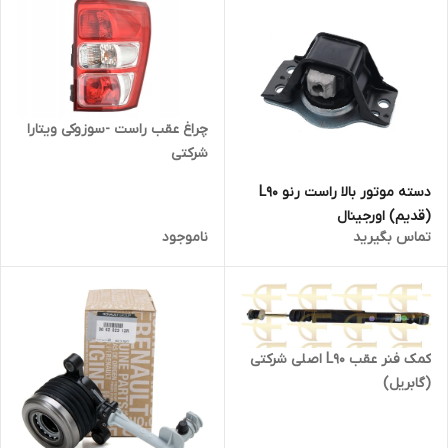
چراغ عقب راست -سوزوکی ویتارا
شرکتی
دسته موتور بالا راست رنو L90
(قدیم) اورجینال
تماس بگیرید
ناموجود
کمک فنر عقب L90 اصلی شرکتی
(گابریل)