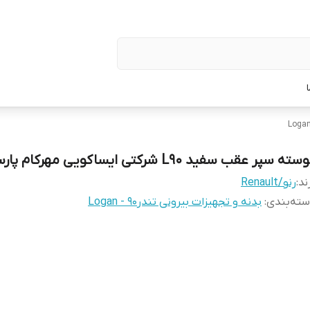
ته سپر عقب سفید L90 شرکتی ایساکویی مهرکام پارس
ند:
رنو/Renault
ته‌بندی
:
بدنه و تجهیزات بیرونی تندر90 - Logan