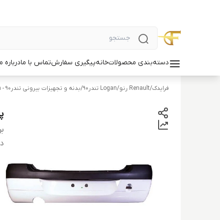
دسته‌بندی محصولات
خانه
پیگیری سفارش
تماس با ما
درباره ما
فرایدک
/
Renault رنو
/
Logan تندر90
/
بدنه و تجهیزات بیرونی تندر90 - Logan
پوس
بر
دس