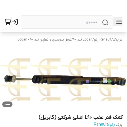
فرایدک
/
Renault رنو
/
Logan تندر90
/
ترمز،جلوبندی و تعلیق تندر90 - Logan
کمک فنر عقب L90 اصلی شرکتی (گابریل)
برند:
رنو/Renault