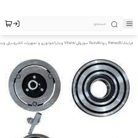
فرایدک
/
Renault رنو
/
Suzuki سوزوکی
/
Vitara ویتارا
/
موتوری و تجهیزات الکترونیکی ویتارا tara