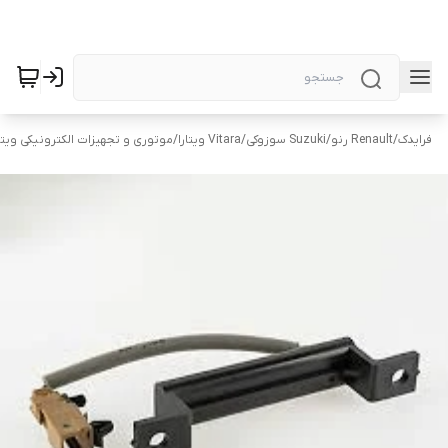
فرایدک
/
Renault رنو
/
Suzuki سوزوکی
/
Vitara ویتارا
/
موتوری و تجهیزات الکترونیکی ویتارا tara